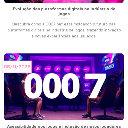
Evolução das plataformas digitais na indústria de
jogos
Descubra como a 0007 bet está moldando o futuro das
plataformas digitais na indústria de jogos, trazendo inovação
e novas experiências aos usuários.
08/11/2025
Acessibilidade nos jogos e inclusão de novos jogadores