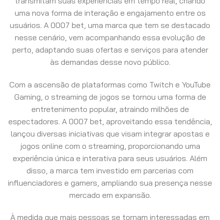
transmitam suas experiências em tempo real, criando
uma nova forma de interação e engajamento entre os
usuários. A 0007 bet, uma marca que tem se destacado
nesse cenário, vem acompanhando essa evolução de
perto, adaptando suas ofertas e serviços para atender
às demandas desse novo público.
Com a ascensão de plataformas como Twitch e YouTube
Gaming, o streaming de jogos se tornou uma forma de
entretenimento popular, atraindo milhões de
espectadores. A 0007 bet, aproveitando essa tendência,
lançou diversas iniciativas que visam integrar apostas e
jogos online com o streaming, proporcionando uma
experiência única e interativa para seus usuários. Além
disso, a marca tem investido em parcerias com
influenciadores e gamers, ampliando sua presença nesse
mercado em expansão.
À medida que mais pessoas se tornam interessadas em