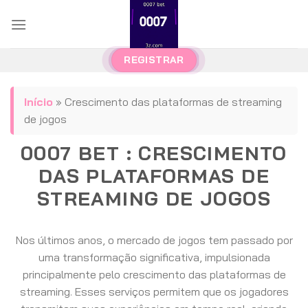
Pular
para
o
conteúdo
REGISTRAR
Início
»
Crescimento das plataformas de streaming
de jogos
0007 BET : CRESCIMENTO
DAS PLATAFORMAS DE
STREAMING DE JOGOS
Nos últimos anos, o mercado de jogos tem passado por
uma transformação significativa, impulsionada
principalmente pelo crescimento das plataformas de
streaming. Esses serviços permitem que os jogadores