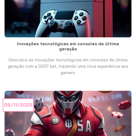
Inovações tecnológicas em consoles de última
geração
Descubra as inovações tecnológicas em consoles de última
geração com a 0007 bet, trazendo uma nova experiência aos
gamers.
06/11/2025