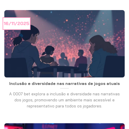
16/11/2025
Inclusão e diversidade nas narrativas de jogos atuais
A 0007 bet explora a inclusão e diversidade nas narrativas
dos jogos, promovendo um ambiente mais acessível e
representativo para todos os jogadores.