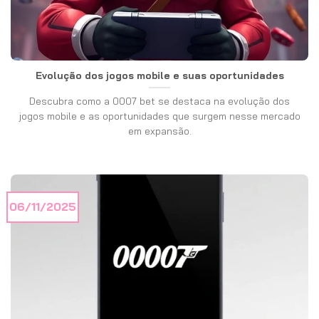
Evolução dos jogos mobile e suas oportunidades
Descubra como a 0007 bet se destaca na evolução dos
jogos mobile e as oportunidades que surgem nesse mercado
em expansão.
06/11/2025