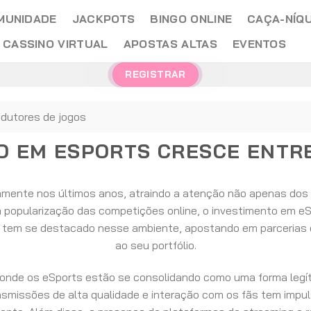
MUNIDADE
JACKPOTS
BINGO ONLINE
CAÇA-NÍQU
CASSINO VIRTUAL
APOSTAS ALTAS
EVENTOS
REGISTRAR
odutores de jogos
TO EM ESPORTS CRESCE ENT
amente nos últimos anos, atraindo a atenção não apenas do
 a popularização das competições online, o investimento em 
 tem se destacado nesse ambiente, apostando em parcerias e 
ao seu portfólio.
 onde os eSports estão se consolidando como uma forma legí
ansmissões de alta qualidade e interação com os fãs tem imp