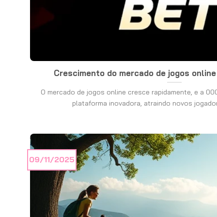
Crescimento do mercado de jogos online
O mercado de jogos online cresce rapidamente, e a 0
plataforma inovadora, atraindo novos jogado
09/11/2025