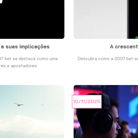
 e suas implicações
A crescent
007 bet se destaca como uma
Descubra como a 0007 bet se
res e apostadores.
10/11/2025