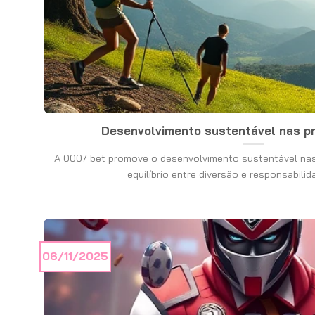
Desenvolvimento sustentável nas pr
A 0007 bet promove o desenvolvimento sustentável nas
equilíbrio entre diversão e responsabilid
06/11/2025