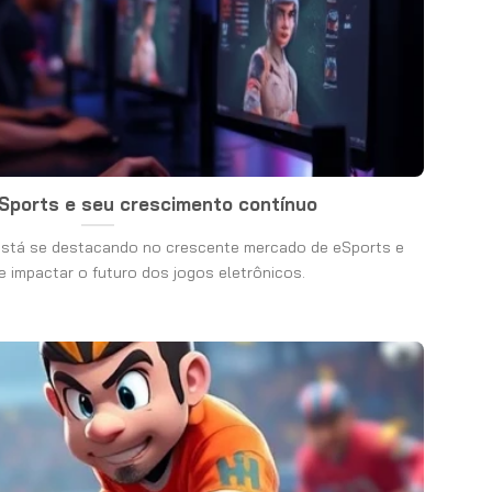
Sports e seu crescimento contínuo
stá se destacando no crescente mercado de eSports e
 impactar o futuro dos jogos eletrônicos.