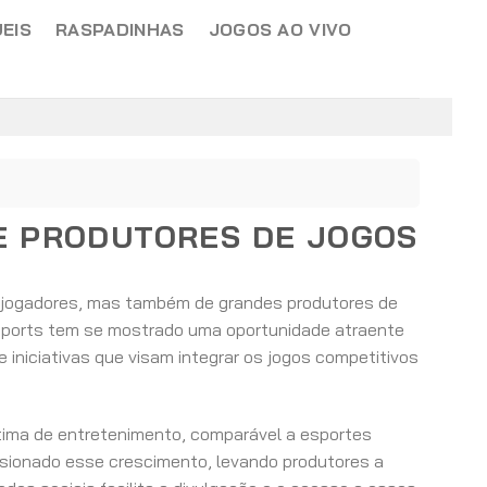
EIS
RASPADINHAS
JOGOS AO VIVO
RE PRODUTORES DE JOGOS
s jogadores, mas também de grandes produtores de
eSports tem se mostrado uma oportunidade atraente
iniciativas que visam integrar os jogos competitivos
tima de entretenimento, comparável a esportes
ulsionado esse crescimento, levando produtores a