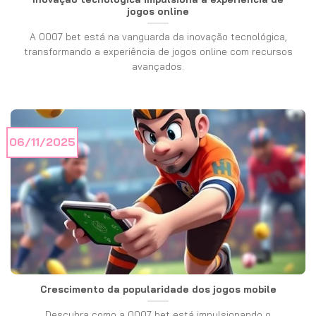
jogos online
A 0007 bet está na vanguarda da inovação tecnológica,
transformando a experiência de jogos online com recursos
avançados.
06/11/2025
Crescimento da popularidade dos jogos mobile
Descubra como a 0007 bet está impulsionando o