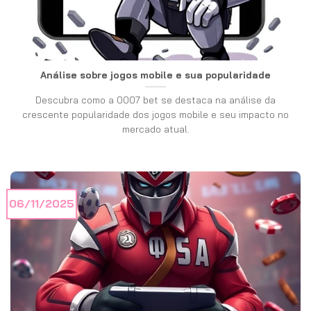
Análise sobre jogos mobile e sua popularidade
Descubra como a 0007 bet se destaca na análise da
crescente popularidade dos jogos mobile e seu impacto no
mercado atual.
06/11/2025