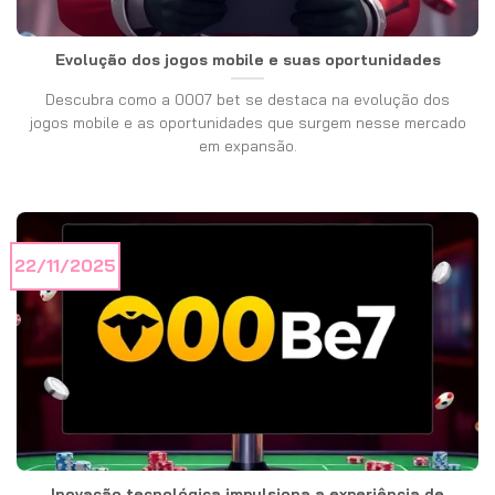
Evolução dos jogos mobile e suas oportunidades
Descubra como a 0007 bet se destaca na evolução dos
jogos mobile e as oportunidades que surgem nesse mercado
em expansão.
22/11/2025
Inovação tecnológica impulsiona a experiência de