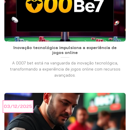
Inovação tecnológica impulsiona a experiência de
jogos online
A 0007 bet está na vanguarda da inovação tecnológica,
transformando a experiência de jogos online com recursos
avançados.
03/12/2025