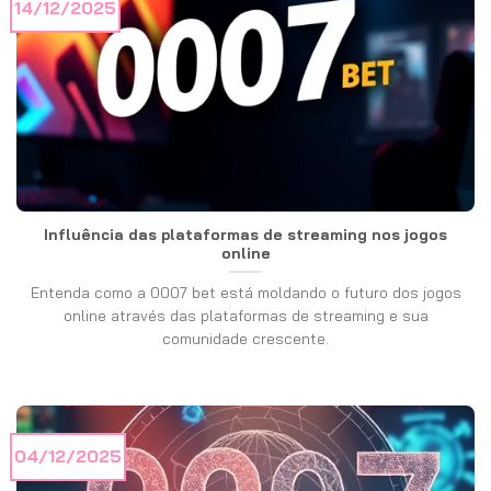
14/12/2025
Influência das plataformas de streaming nos jogos
online
Entenda como a 0007 bet está moldando o futuro dos jogos
online através das plataformas de streaming e sua
comunidade crescente.
04/12/2025