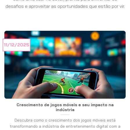
desafios e aproveitar as oportunidades que estão por vir.
11/12/2025
Crescimento de jogos móveis e seu impacto na
indústria
Descubra como o crescimento dos jogos móveis está
transformando a indústria de entretenimento digital com a