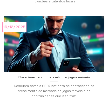
inovações e talentos locais.
16/12/2025
Crescimento do mercado de jogos móveis
Descubra como a 0007 bet está se destacando no
crescimento do mercado de jogos móveis e as
oportunidades que isso traz.