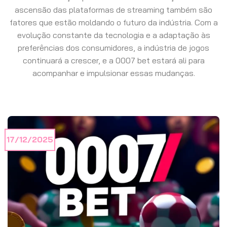
ascensão das plataformas de streaming também são
fatores que estão moldando o futuro da indústria. Com a
evolução constante da tecnologia e a adaptação às
preferências dos consumidores, a indústria de jogos
continuará a crescer, e a 0007 bet estará ali para
acompanhar e impulsionar essas mudanças.
17/12/2025