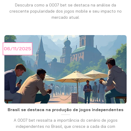
Descubra como a 0007 bet se destaca na análise da
crescente popularidade dos jogos mobile e seu impacto no
mercado atual.
06/11/2025
Brasil se destaca na produção de jogos independentes
A 0007 bet ressalta a importância do cenário de jogos
independentes no Brasil, que cresce a cada dia com