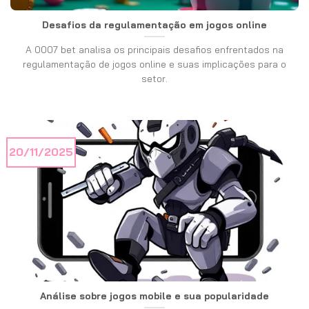
Desafios da regulamentação em jogos online
A 0007 bet analisa os principais desafios enfrentados na
regulamentação de jogos online e suas implicações para o
setor.
20/11/2025
Análise sobre jogos mobile e sua popularidade