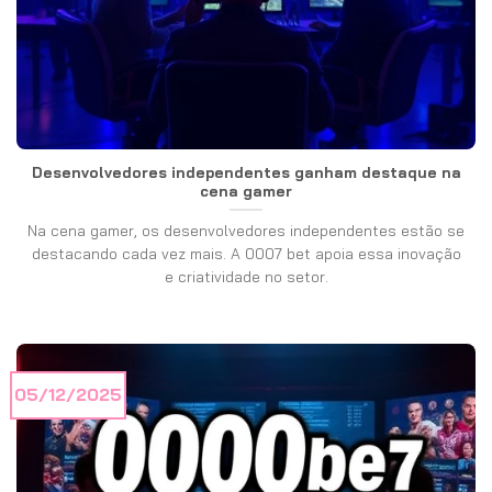
Desenvolvedores independentes ganham destaque na
cena gamer
Na cena gamer, os desenvolvedores independentes estão se
destacando cada vez mais. A 0007 bet apoia essa inovação
e criatividade no setor.
05/12/2025